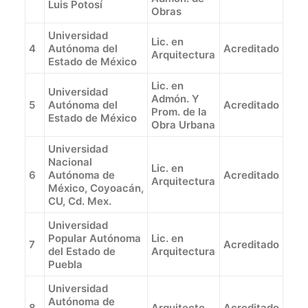
Luis Potosí
Obras
Universidad
Lic. en
4
Autónoma del
Acreditado
Arquitectura
Estado de México
Lic. en
Universidad
Admón. Y
5
Autónoma del
Acreditado
Prom. de la
Estado de México
Obra Urbana
Universidad
Nacional
Lic. en
6
Autónoma de
Acreditado
Arquitectura
México, Coyoacán,
CU, Cd. Mex.
Universidad
Popular Autónoma
Lic. en
7
Acreditado
del Estado de
Arquitectura
Puebla
Universidad
Autónoma de
8
Arquitecto
Acreditado