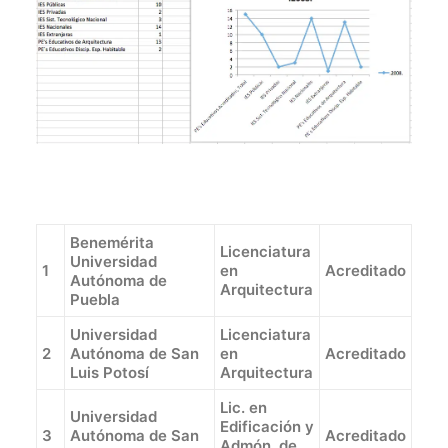
DIRECTORIO
ACREDITACIÓN
EVENTOS
COSTO EVALUACION 2025
Benemérita
Licenciatura
Universidad
1
en
Acreditado
Autónoma de
Arquitectura
Puebla
Universidad
Licenciatura
2
Autónoma de San
en
Acreditado
Luis Potosí
Arquitectura
Lic. en
Universidad
Edificación y
3
Autónoma de San
Acreditado
Admón. de