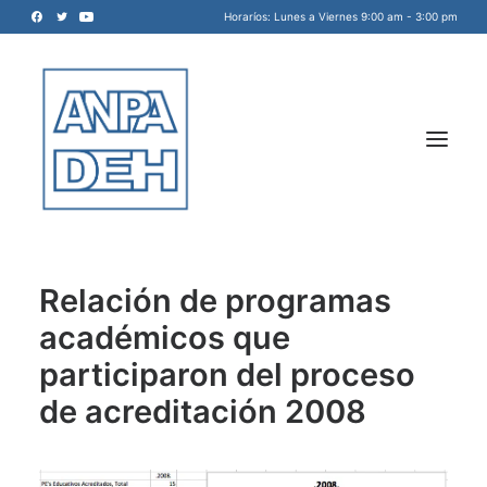
Horaríos: Lunes a Viernes 9:00 am - 3:00 pm
Relación de programas
académicos que
Acreditadora Nacional de
participaron del proceso
Programas de Arquitectura, y
de acreditación 2008
Disciplinas del Espacio Habitable
INICIO
A.C.
NOSOTROS