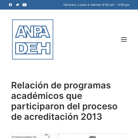
Horaríos: Lunes a Viernes 9:00 am - 3:00 pm
Relación de programas
académicos que
Acreditadora Nacional de
participaron del proceso
Programas de Arquitectura, y
de acreditación 2013
Disciplinas del Espacio Habitable
INICIO
A.C.
NOSOTROS