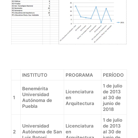
DIRECTORIO
ACREDITACIÓN
EVENTOS
COSTO EVALUACION 2025
INSTITUTO
PROGRAMA
PERÍODO
1 de julio
Benemérita
Licenciatura
de 2013
Universidad
1
en
al 30 de
Autónoma de
Arquitectura
junio de
Puebla
2018
1 de julio
Universidad
Licenciatura
de 2013
2
Autónoma de San
en
al 30 de
Luis Potosí
Arquitectura
junio de