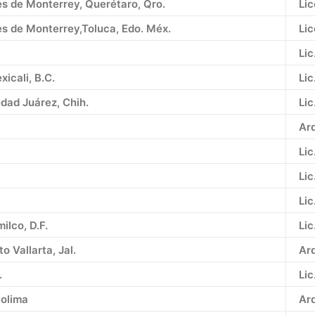
es de Monterrey, Querétaro, Qro.
Lic
es de Monterrey,Toluca, Edo. Méx.
Lic
Lic
icali, B.C.
Lic
dad Juárez, Chih.
Lic
Ar
Lic
Lic
Lic
lco, D.F.
Lic
 Vallarta, Jal.
Ar
.
Lic
Colima
Ar