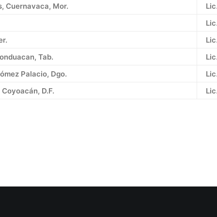
s, Cuernavaca, Mor.
Lic
Lic
r.
Lic
onduacan, Tab.
Lic
Gómez Palacio, Dgo.
Lic
, Coyoacán, D.F.
Lic