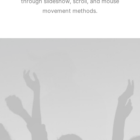
through slideshow, scroll, and mouse
DIRECTORIO
movement methods.
ACREDITACIÓN
EVENTOS
COSTO EVALUACION 2025