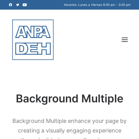
Horaríos: Lunes a Viernes 9:00 am - 3:00 pm
Background Multiple
Acreditadora Nacional de
Programas de Arquitectura, y
Disciplinas del Espacio Habitable
Background Multiple enhance your page by
INICIO
A.C.
creating a visually engaging experience
NOSOTROS