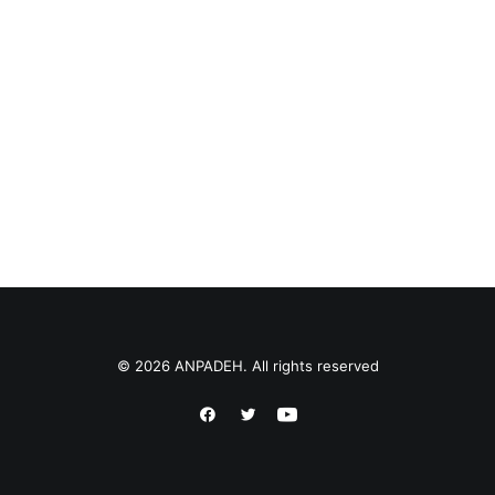
DIRECTORIO
ACREDITACIÓN
EVENTOS
COSTO EVALUACION 2025
© 2026 ANPADEH. All rights reserved