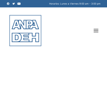
Horaríos: Lunes a Viernes 9:00 am - 3:00 pm
Acreditadora Nacional de
Programas de Arquitectura, y
Disciplinas del Espacio Habitable
INICIO
A.C.
NOSOTROS