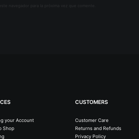
este navegador para la próxima vez que comente.
ICES
CUSTOMERS
g your Account
Customer Care
o Shop
Returns and Refunds
ng
Privacy Policy