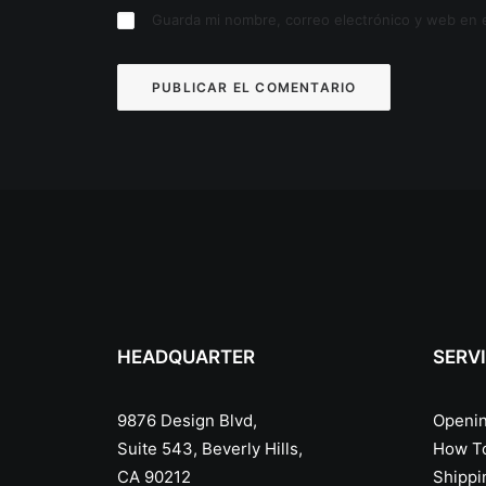
Guarda mi nombre, correo electrónico y web en 
HEADQUARTER
SERV
9876 Design Blvd,
Openin
Suite 543, Beverly Hills,
How T
CA 90212
Shippi